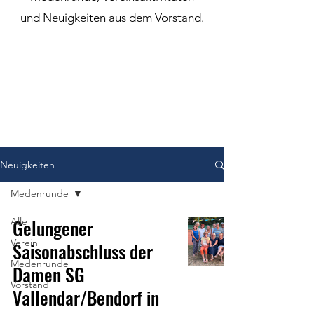
und Neuigkeiten aus dem Vorstand.
Neuigkeiten
Medenrunde
Gelungener
Alle
Verein
Saisonabschluss der
Medenrunde
Damen SG
Vorstand
Vallendar/Bendorf in