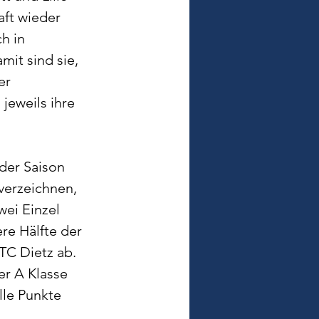
ft wieder 
h in 
it sind sie, 
er 
jeweils ihre 
der Saison 
verzeichnen, 
ei Einzel 
re Hälfte der 
TC Dietz ab.
er A Klasse 
le Punkte 