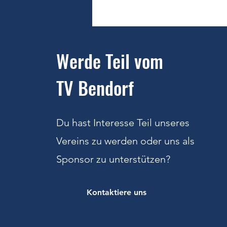
U15-Mädchen des TV Bendorf
feiern souveränen 5:1-
Auswärtssieg in Anhausen
Werde Teil vom
TV Bendorf
Du hast Interesse Teil unseres
Vereins zu werden oder uns als
Sponsor zu unterstützen
?
Kontaktiere uns