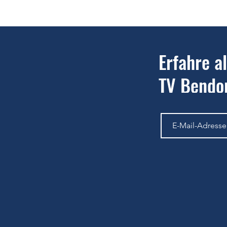
U15-Mädels des Tennisverein
U15-J
Bendorf mit starkem Auftritt
Bendo
Erfahre a
TV Bendor