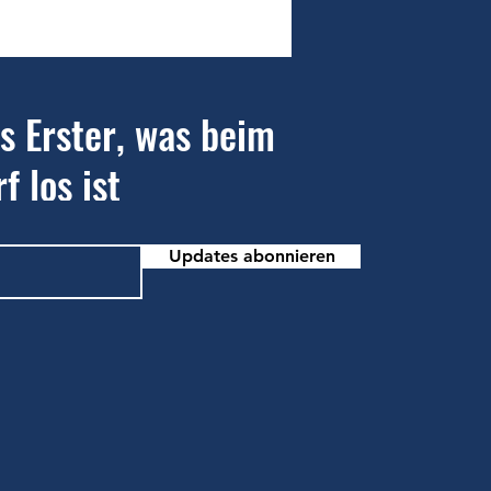
ungen des Tennisvereins
rf erkämpfen Unentschieden
ls Erster, was beim
f los ist
Updates abonnieren