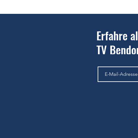
Bauern und Gartenmarkt ein
Tenni
Erfolg für den Tennisverein
Nachw
Bendorf - Schnuppertraining am
Grund
22. Mai
Erfahre a
TV Bendor