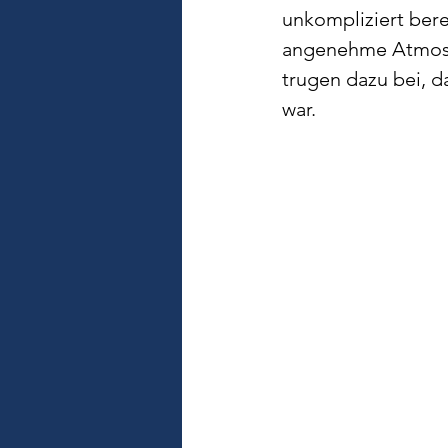
unkompliziert bere
angenehme Atmosph
trugen dazu bei, da
war.