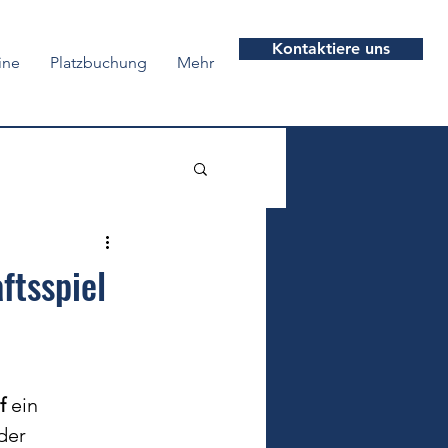
Kontaktiere uns
ine
Platzbuchung
Mehr
ftsspiel
f
 ein 
 der 