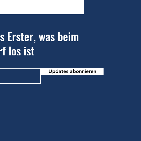
sverein Bendorf startet
uchsaktion an der
schule Stromberg
ls Erster, was beim
f los ist
Updates abonnieren