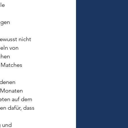
le 
ngen 
ewusst nicht 
eln von 
chen 
 Matches 
 denen 
n Monaten 
reten auf dem 
en dafür, dass 
g und 