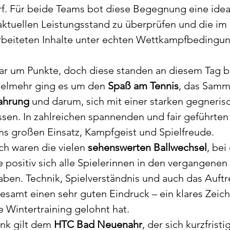
f. Für beide Teams bot diese Begegnung eine idea
ktuellen Leistungsstand zu überprüfen und die im 
arbeiteten Inhalte unter echten Wettkampfbedingu
ar um Punkte, doch diese standen an diesem Tag b
ielmehr ging es um den 
Spaß am Tennis
, das Samm
fahrung
 und darum, sich mit einer starken gegneris
sen. In zahlreichen spannenden und fair geführten
ms großen Einsatz, Kampfgeist und Spielfreude.
ch waren die vielen 
sehenswerten Ballwechsel
, bei
e positiv sich alle Spielerinnen in den vergangene
aben. Technik, Spielverständnis und auch das Auft
esamt einen sehr guten Eindruck – ein klares Zeich
e Wintertraining gelohnt hat.
nk gilt dem 
HTC Bad Neuenahr
, der sich kurzfristi