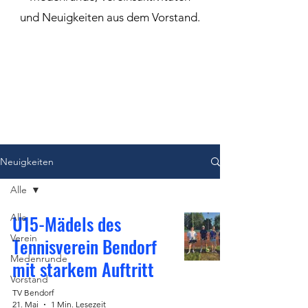
und Neuigkeiten aus dem Vorstand.
Neuigkeiten
Alle
U15-Mädels des
Alle
Verein
Tennisverein Bendorf
Medenrunde
mit starkem Auftritt
Vorstand
TV Bendorf
21. Mai
1 Min. Lesezeit