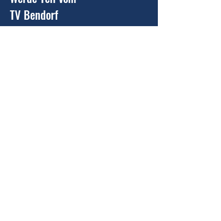
TV Bendorf
Du hast Interesse Teil unseres Vereins
zu werden oder uns als Sponsor zu
unterstützen
?
Kontaktiere uns
Tennisverein Bendorf e. V.
vorstand@tv-bendorf.de
In der Langfuhr 22
56170 Bendorf
Impressum
Kontakt
Datenschutz