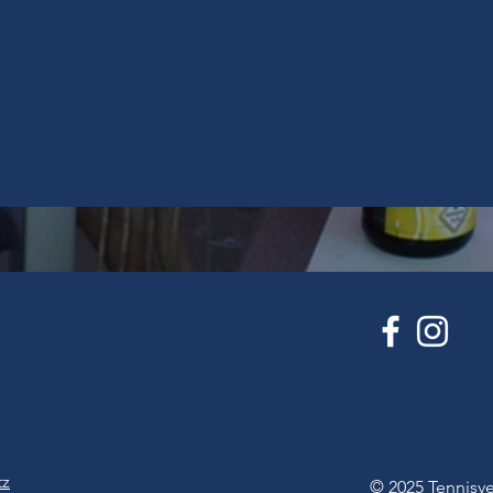
tz
© 2025
Tennisve