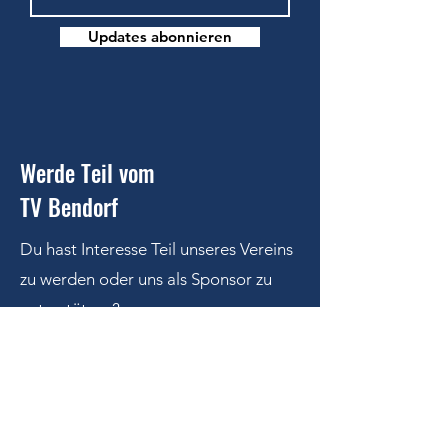
Updates abonnieren
Werde Teil vom
TV Bendorf
Du hast Interesse Teil unseres Vereins
zu werden oder uns als Sponsor zu
unterstützen
?
Kontaktiere uns
Tennisverein Bendorf e. V.