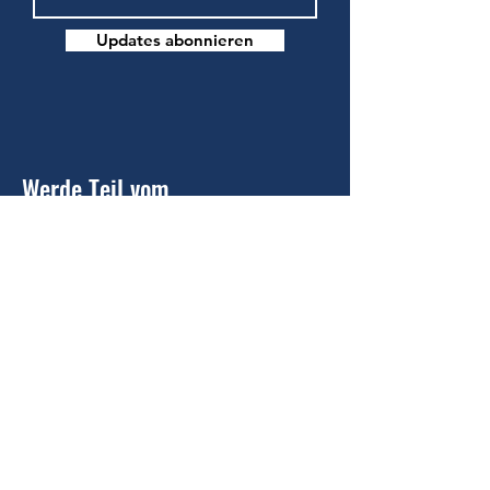
Updates abonnieren
Werde Teil vom
TV Bendorf
Du hast Interesse Teil unseres Vereins
zu werden oder uns als Sponsor zu
unterstützen
?
Kontaktiere uns
Tennisverein Bendorf e. V.