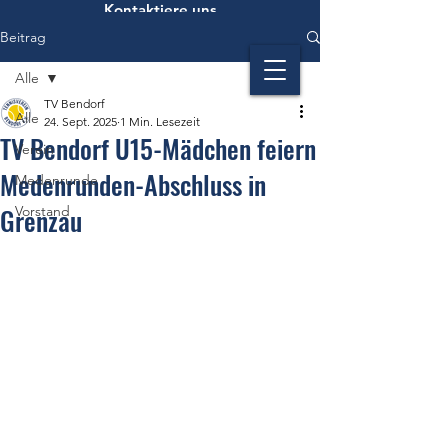
Kontaktiere uns
Beitrag
Alle
TV Bendorf
Alle
24. Sept. 2025
1 Min. Lesezeit
TV Bendorf U15-Mädchen feiern
Verein
Medenrunden-Abschluss in
Medenrunde
Grenzau
Vorstand