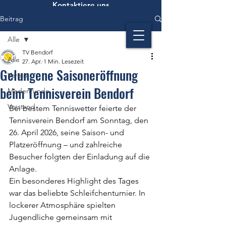
Kontaktiere uns
Beitrag
Alle
TV Bendorf
Alle
27. Apr.
1 Min. Lesezeit
Gelungene Saisoneröffnung
Verein
beim Tennisverein Bendorf
Medenrunde
Vorstand
Bei bestem Tenniswetter feierte der 
Tennisverein Bendorf am Sonntag, den 
26. April 2026, seine Saison- und 
Platzeröffnung – und zahlreiche 
Besucher folgten der Einladung auf die 
Anlage.
Ein besonderes Highlight des Tages 
war das beliebte Schleifchenturnier. In 
lockerer Atmosphäre spielten 
Jugendliche gemeinsam mit 