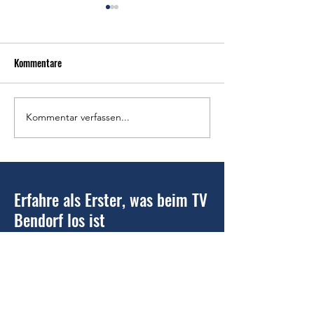
Kommentare
Kommentar verfassen...
Bauern und Gartenmarkt ein
Tennisverein Bendor
Erfolg für den Tennisverein
Nachwuchsaktion a
Bendorf - Schnuppertraining
Grundschule Stro
am 22. Mai
Erfahre als Erster, was beim TV
Bendorf los ist
Updates abonnieren